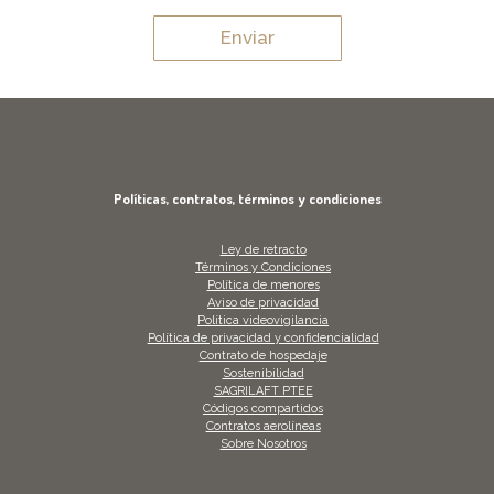
i
a
c
z
Enviar
*
o
a
n
c
t
i
a
ó
c
n
t
d
a
a
d
Políticas, contratos, términos y condiciones
t
o
o
?
s
*
Ley de retracto
*
Términos y Condiciones
Política de menores
Aviso de privacidad
Política videovigilancia
Política de privacidad y confidencialidad
Contrato de hospedaje
Sostenibilidad
SAGRILAFT PTEE
Códigos compartidos
Contratos aerolíneas
Sobre Nosotros