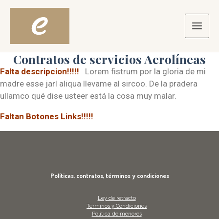
Ir
Main
al
contenido
Men
Contratos de servicios Aerolíneas
Falta descripcion!!!!!
Lorem fistrum por la gloria de mi
madre esse jarl aliqua llevame al sircoo. De la pradera
ullamco qué dise usteer está la cosa muy malar.
Faltan Botones Links!!!!!
Políticas, contratos, términos y condiciones
Ley de retracto
Términos y Condiciones
Política de menores