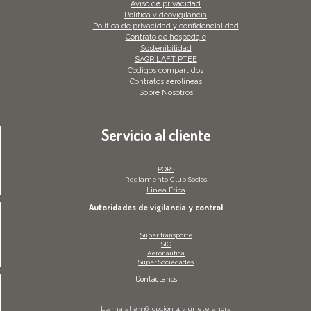
Aviso de privacidad
Política videovigilancia
Política de privacidad y confidencialidad
Contrato de hospedaje
Sostenibilidad
SAGRILAFT PTEE
Códigos compartidos
Contratos aerolíneas
Sobre Nosotros
Servicio al cliente
PQRS
Reglamento Club Socios
Linea Ética
Autoridades de vigilancia y control
Súper transporte
SIC
Aeronáutica
Super Sociedades
Contáctanos
Llama al #336, opción 4 y únete ahora