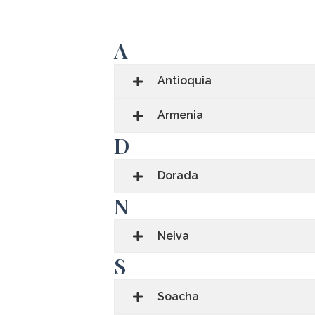
A
Antioquia
Armenia
D
Dorada
N
Neiva
S
Soacha