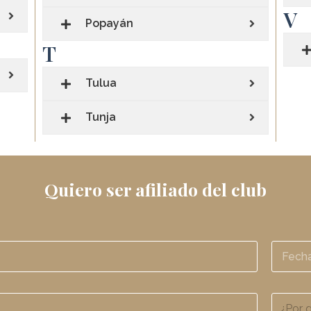
V
Popayán
T
Tulua
Tunja
Quiero ser afiliado del club​
F
e
c
h
¿
a