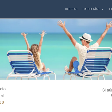
OFERTAS
CATEGORÍAS
TI
ocio
Si aú
 al
00