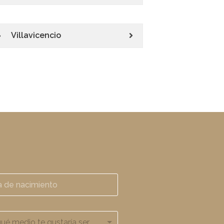
Villavicencio
¿Por qué medio te gustaría ser contactado?