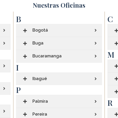
Nuestras Oficinas
B
C
Bogotá
Buga
M
Bucaramanga
I
Ibagué
P
R
Palmira
Pereira