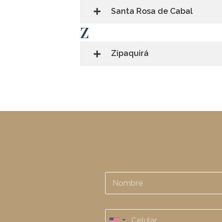
Santa Rosa de Cabal
Z
Zipaquirá
N
o
m
b
C
r