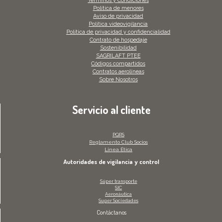
Términos y Condiciones
Política de menores
Aviso de privacidad
Política videovigilancia
Política de privacidad y confidencialidad
Contrato de hospedaje
Sostenibilidad
SAGRILAFT PTEE
Códigos compartidos
Contratos aerolíneas
Sobre Nosotros
Servicio al cliente
PQRS
Reglamento Club Socios
Linea Ética
Autoridades de vigilancia y control
Súper transporte
SIC
Aeronáutica
Super Sociedades
Contáctanos