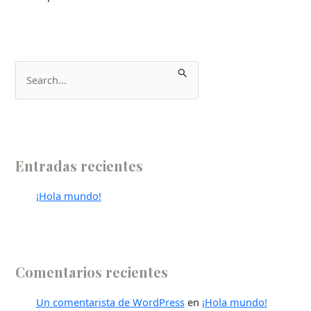
B
u
s
c
a
Entradas recientes
r
p
¡Hola mundo!
o
r
:
Comentarios recientes
Un comentarista de WordPress
en
¡Hola mundo!