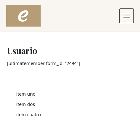
Ir
Main
al
contenido
Menu
Usuario
[ultimatemember form_id=”2494″]
item uno
item dos
item cuatro