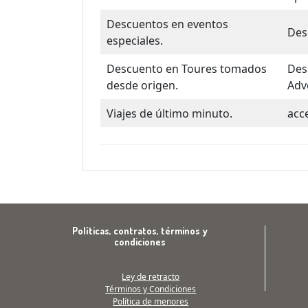
Descuentos en eventos
Des
especiales.
Descuento en Toures tomados
Des
desde origen.
Adv
Viajes de último minuto.
acc
Políticas, contratos, términos y
condiciones
Ley de retracto
Términos y Condiciones
Política de menores