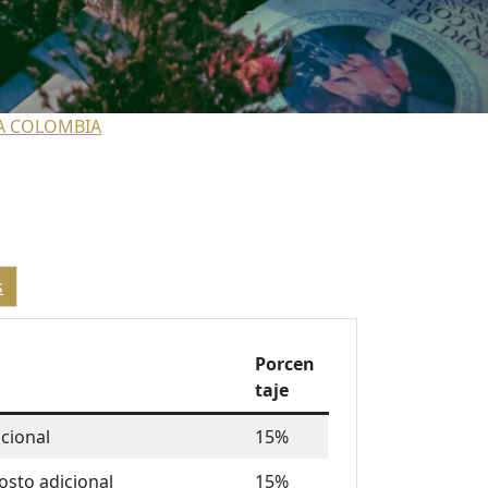
A COLOMBIA
s
Porcen
taje
icional
15%
costo adicional
15%