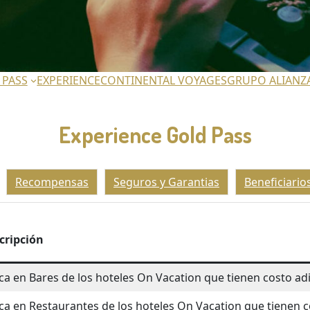
 PASS
EXPERIENCE
CONTINENTAL VOYAGES
GRUPO ALIANZ
Experience Gold Pass
Recompensas
Seguros y Garantias
Beneficiario
cripción
ica en Bares de los hoteles On Vacation que tienen costo ad
ica en Restaurantes de los hoteles On Vacation que tienen 